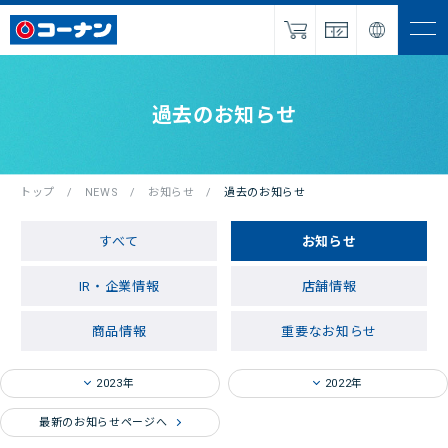
ナビを
開く
IR・企業情報
過去のお知らせ
サービス
採用情報
トップ
NEWS
お知らせ
過去の
お知らせ
パートナー
募集
すべて
お知らせ
NEWS
IR・企業情報
店舗情報
お問い合わせ
商品情報
重要なお知らせ
2023年
2022年
オンラインショップ
最新のお知らせページへ