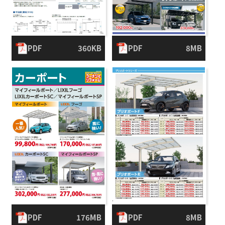
PDF
360KB
PDF
8MB
PDF
176MB
PDF
8MB