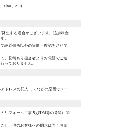
、xlsx、zip)
が発生する場合がございます。
追加料金
ます。
じて設置個所以外の撮影・確認をさせて
いて、見積もり担当者よりお電話でご連
は行っておりません。
。
ルアドレスの記入ミスなどの原因でメー
のリフォーム工事及びDM等の発送に関
ること、他のお客様への開示は固くお断