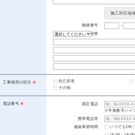
理由
施工対応地
郵便番号
-
都道府県
住所(市区町村)
住所(市区町村以下)
住所(番地以下)
住所(マンション名など)
自己所有
工事場所の区分
その他
電話番号
固定電話
※半角数字ハイ
携帯電話等
連絡希望時間
いつでもOK
15:00～18:00