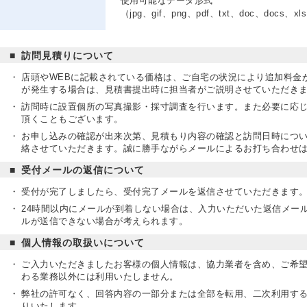
使用可能なデータ形式
（jpg、gif、png、pdf、txt、doc、docs、xls
訪問見積りについて
店頭やWEBに記載されている価格は、ご自宅の状況により追加料金
が発生する場合は、見積書提出時に担当者がご説明させていただき
訪問時に設置個所の写真撮影・採寸調査を行います。また必要に応
頂くこともございます。
お申し込みの確認が出来次第、見積もり内容の確認と訪問日時につ
絡させていただきます。
誠に勝手ながらメールによるお打ち合わせ
受付メールの返信について
受付が完了しましたら、受付完了メールを返信させていただきます
24時間以内にメールが到着しない場合は、入力いただいた返信メー
ルが送信できない場合が考えられます。
個人情報の取扱いについて
ご入力いただきましたお客様の個人情報は、協力業者を含め、ご希望
わる業務以外には利用いたしません。
弊社の許可なく、回答内容の一部分または全部を転用、二次利用す
りいたします。