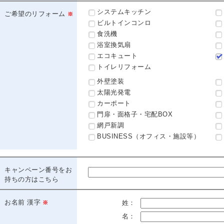
協力施工業者様募集
システムキッチン
ご希望のリフォーム
ビルトインコンロ
食洗機
浴室換気扇
エコキュート
スタッフ募集
トイレリフォーム
外壁塗装
太陽光発電
カーポート
門扉・面格子・宅配BOX
網戸新調
BUSINESS（オフィス・施設等）
キャンペーン番号をお
持ちの方はこちら
お名前 漢字
姓：
名：