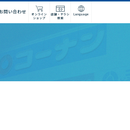
お問い合わせ
オンライン
店舗・チラシ
Language
ショップ
検索
施工店様
店舗什器施工業者様
ーム
紹介
問い合わせフォーム
高卒採用
グループ会社情報
法人営業窓口
集
募集
建デポ
ホームインプルーブメントひろ
せ
ホームセンターみつわ
I’nTホールディングス
コーナンベトナム