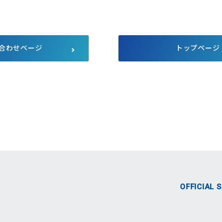
サプライチェーンにおける公平
公正な取引
マルチステークホルダー方針
メディア等における当社のサス
テナビリティ活動のご紹介
合わせページ
トップページ
向け説明会
Pet Plaza
自主回収のお知らせ
人的資本経営
式SNS
OFFICIAL 