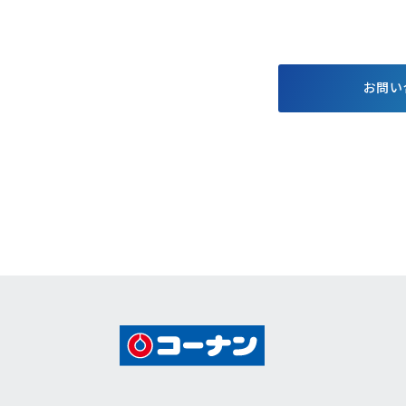
する基本方針
お得で便利なポイント・アプ
格付情報
リ
株価情報
電子公告
お問い
個人投資家
キャンペーン
イベント情報
コーナンTips
コーナン公式マスコットキャラクター
コーナン公