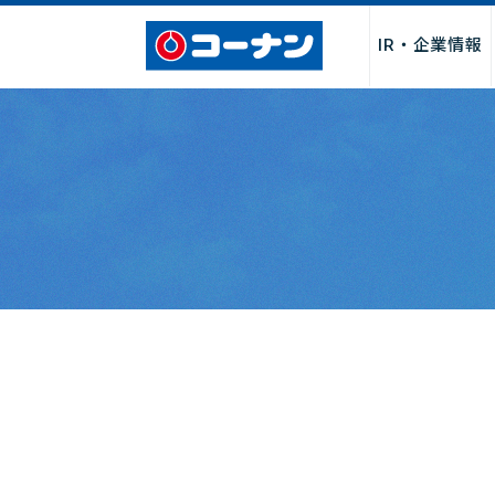
IR・企業情報
企業情報トップ
サービス
採用情報トップ
パートナー募集トップ
お問い合わせトップ
「商品関連」
お取引先様・製造メーカー様
店舗サービス
会社情報
新卒採用
よくあるご質
店舗・チ
店舗
I
募集
社長からのごあいさつ
サービス
決算関連情
経営理念・行動指針
DIY・工作・加工サービス
中期経営計
会社概要・売上げ推移
ペット関連サービス
事業報告書
沿革
施設・設備
月次売上げ
コーポレートガバナンス
カタログ
株主総会関
カスタマーハラスメントに対
QR決済・スマホ決済
株主優待制