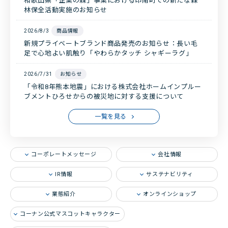
和歌山県「企業の森」事業における印南町での新たな森
林保全活動実施のお知らせ
店舗・チラシ検索
2026/8/3
商品情報
新規プライベートブランド商品発売のお知らせ：長い毛
足で心地よい肌触り「やわらかタッチ シャギーラグ」
2026/7/31
お知らせ
「令和8年熊本地震」における株式会社ホームインプルー
ブメントひろせからの被災地に対する支援について
一覧を見る
コーポレートメッセージ
会社情報
IR情報
サステナビリティ
業態紹介
オンラインショップ
コーナン公式マスコットキャラクター