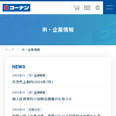
ナビを
開く
IR・企業情報
IR・企業情報
サービス
採用情報
トップ
IR・企業情報
パートナー
募集
NEWS
NEWS
2026/8/6
IR・企業情報
月次売上動向(2026年7月)
お問い合わせ
2026/8/4
IR・企業情報
個人投資家向け説明会開催のお知らせ
オンラインショップ
2026/8/4
お知らせ