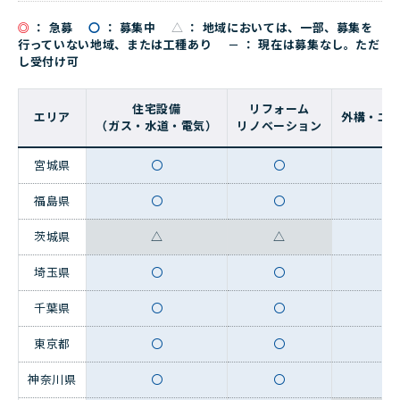
◎
： 急募
〇
： 募集中
△
： 地域においては、一部、募集を
行っていない地域、または工種あり － ： 現在は募集なし。ただ
し受付け可
住宅設備
リフォーム
エリア
外構・エ
（ガス・水道・電気）
リノベーション
宮城県
〇
〇
福島県
〇
〇
茨城県
△
△
埼玉県
〇
〇
千葉県
〇
〇
東京都
〇
〇
神奈川県
〇
〇