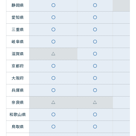
静岡県
〇
〇
愛知県
〇
〇
三重県
〇
〇
岐阜県
〇
〇
滋賀県
△
〇
京都府
〇
〇
大阪府
〇
〇
兵庫県
〇
〇
奈良県
△
△
和歌山県
〇
〇
鳥取県
〇
〇