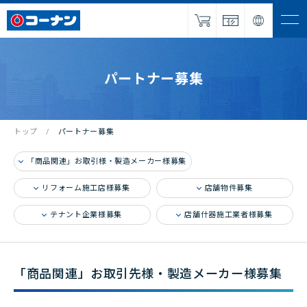
ナビを
開く
IR・企業情報
パートナー募集
サービス
採用情報
トップ
パートナー募集
パートナー
募集
「商品関連」お取引様・製造メーカー様募集
リフォーム施工店様募集
店舗物件募集
NEWS
テナント企業様募集
店舗什器施工業者様募集
お問い合わせ
「商品関連」お取引先様・製造メーカー様募集
オンラインショップ