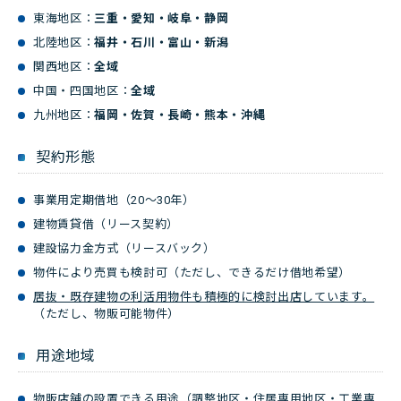
東海地区：
三重・愛知・岐阜・静岡
北陸地区：
福井・石川・富山・新潟
関西地区：
全域
中国・四国地区：
全域
九州地区：
福岡・佐賀・長崎・熊本・沖縄
契約形態
事業用定期借地（20～30年）
建物賃貸借（リース契約）
建設協力金方式（リースバック）
物件により売買も検討可（ただし、できるだけ借地希望）
居抜・既存建物の利活用物件も積極的に検討出店しています。
（ただし、物販可能物件）
用途地域
物販店舗の設置できる用途（調整地区・住居専用地区・工業専