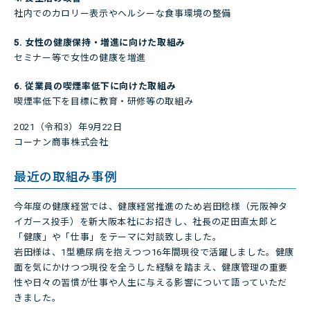
社内でのカロリー表示やヘルシーな食事環境の整備
5. 女性の健康保持・増進に向けた取組み
セミナー等で女性の健康を増進
6. 従業員の喫煙率低下に向けた取組み
喫煙率低下を目標に教育・研修等の取組み
2021（令和3）年9月22日
コーナン商事株式会社
最近の取組み事例
今年度の健康経営では、健康経営推進のため岩田稔様（元阪神タ
イガース投手）を新大阪本社にお招きし、社長の疋田直太郎と
「健康」や「仕事」をテーマに対談致しました。
岩田様は、1型糖尿病を抱えつつ16年間現役で活躍しました。健康
面を気にかけつつ現役を全うした経験を踏まえ、健康管理の重要
性や日々の習慣が仕事や人生に与える影響について語っていただ
きました。