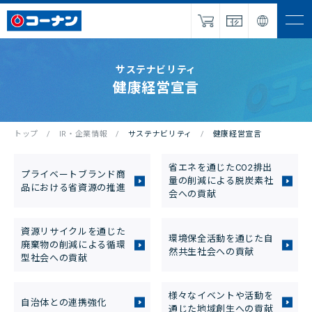
ナビを
開く
IR・企業情報
サステナビリティ
健康経営宣言
サービス
採用情報
トップ
IR・企業情報
サステナビリティ
健康経営宣言
パートナー
募集
省エネを通じたCO2排出
プライベートブランド商
量の削減による脱炭素社
品における省資源の推進
会への貢献
NEWS
お問い合わせ
資源リサイクルを通じた
環境保全活動を通じた自
廃棄物の削減による循環
然共生社会への貢献
型社会への貢献
オンラインショップ
様々なイベントや活動を
自治体との連携強化
通じた地域創生への貢献