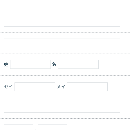
サプライチェーンにおける公平
公正な取引
マルチステークホルダー方針
メディア等における当社のサス
テナビリティ活動のご紹介
向け説明会
Pet Plaza
自主回収のお知らせ
人的資本経営
式SNS
姓
名
セイ
メイ
-