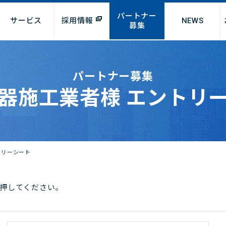
パートナー
サービス
採用情報
NEWS
募集
パートナー募集
器施工業者様
エントリ
パート・アルバイト
リフォーム
問
ラシ検索
物件募集
R情報
キャリア採用
オンラインショップ
テナント企業様募集
サステナビリティ
リフォ
業態
お
学生アルバイト求人
募
トリーシート
報
マテリアリティ（重要課題）
オンラインショップ
画
環境に配慮した事業の推進
地域社会への貢献
押してください。
動向
健康経営宣言
働きがいのある職場環境の構
連資料
築とダイバーシティの推進
度について