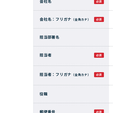
会社名
する基本方針
必須
お得で便利なポイント・アプ
格付情報
リ
株価情報
電子公告
会社名：フリガナ
（全角カナ）
必須
個人投資家
キャンペーン
イベント情報
コーナンTips
担当部署名
コーナン公式マスコットキャラクター
コーナン公
担当者
必須
担当者：フリガナ
（全角カナ）
必須
役職
郵便番号
必須