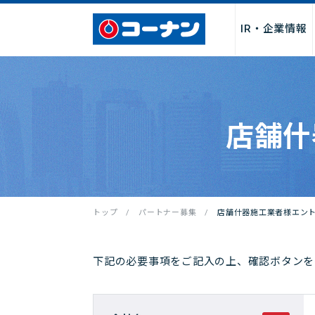
IR・企業情報
企業情報トップ
サービス
採用情報トップ
パートナー募集トップ
お問い合わせトップ
店舗什
「商品関連」
お取引先様・製造メーカー様
店舗サービス
会社情報
新卒採用
よくあるご質
店舗・チ
店舗
I
募集
トップ
パートナー募集
店舗什器施工業者様エン
社長からのごあいさつ
サービス
決算関連情
経営理念・行動指針
DIY・工作・加工サービス
中期経営計
会社概要・売上げ推移
ペット関連サービス
事業報告書
下記の必要事項をご記入の上、確認ボタンを
沿革
施設・設備
月次売上げ
コーポレートガバナンス
カタログ
株主総会関
カスタマーハラスメントに対
QR決済・スマホ決済
株主優待制