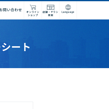
お問い合わせ
オンライン
店舗・チラシ
Language
ショップ
検索
ーシート
施工店様
店舗什器施工業者様
ーム
紹介
問い合わせフォーム
高卒採用
グループ会社情報
法人営業窓口
集
募集
建デポ
ホームインプルーブメントひろ
せ
ホームセンターみつわ
I’nTホールディングス
コーナンベトナム