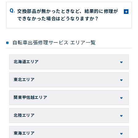
交換部品が無かったときなど、結果的に修理が
+
できなかった場合はどうなりますか？
自転車出張修理サービス エリア一覧
北海道エリア
北海道
東北エリア
阿寒郡鶴居村
青森県
岩手県
旭川市
関東甲信越エリア
伊達市
弘前市
一関市
茨城県
栃木県
岩見沢市
青森市
下閉伊郡山田町
北陸エリア
亀田郡七飯町
岩手郡葛巻町
かすみがうら市
さくら市
富山県
石川県
釧路郡釧路町
岩手郡岩手町
つくばみらい市
宇都宮市
東海エリア
釧路市