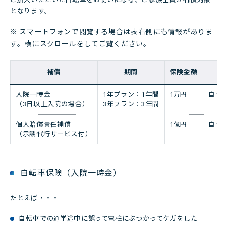
となります。
※ スマートフォンで閲覧する場合は表右側にも情報がありま
す。横にスクロールをしてご覧ください。
補償
期間
保険金額
入院一時金
1年プラン：1年間
1万円
自転
（3日以上入院の場合）
3年プラン：3年間
個人賠償責任補償
1億円
自転
（示談代行サービス付）
自転車保険（入院一時金）
たとえば・・・
自転車での通学途中に誤って電柱にぶつかってケガをした