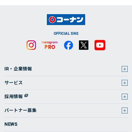
草津市
京都市中京区
東伯郡湯梨浜町
小樽市
勝浦郡勝浦町
善通寺市
遠賀郡岡垣町
桜川市
日光市
加美郡色麻町
大館市
可児市
周智郡森町
大津市
京都市東山区
あわら市
東伯郡北栄町
上川郡鷹栖町
勝浦郡上勝町
仲多度郡まんのう町
遠賀郡水巻町
鹿嶋市
芳賀郡益子町
角田市
大仙市
海津市
駿東郡小山町
長浜市
京都市南区
吉田郡永平寺町
八頭郡八頭町
石狩郡当別町
小松島市
仲多度郡琴平町
久留米市
取手市
芳賀郡市貝町
刈田郡蔵王町
湯沢市
各務原市
駿東郡清水町
東近江市
京都市伏見区
坂井市
米子市
石狩市
徳島市
仲多度郡多度津町
宮若市
守谷市
芳賀郡芳賀町
岩沼市
雄勝郡東成瀬村
関市
駿東郡長泉町
彦根市
京都市北区
三方郡美浜町
OFFICIAL SNS
千歳市
那賀郡那賀町
東かがわ市
京都郡みやこ町
小美玉市
芳賀郡茂木町
岡山県
広島県
気仙沼市
岐阜市
沼津市
米原市
向日市
三方上中郡若狭町
川上郡弟子屈町
板野郡松茂町
木田郡三木町
京都郡苅田町
常総市
矢板市
宮城郡七ヶ浜町
郡上市
焼津市
野洲市
城陽市
勝山市
川上郡標茶町
板野郡上板町
古賀市
常陸太田市
井原市
安芸郡海田町
宮城郡松島町
恵那市
榛原郡吉田町
船井郡京丹波町
小浜市
足寄郡足寄町
板野郡板野町
行橋市
常陸大宮市
英田郡西粟倉村
安芸郡熊野町
宮城郡利府町
高山市
榛原郡川根本町
相楽郡笠置町
大飯郡おおい町
中川郡本別町
板野郡北島町
三潴郡大木町
IR・企業情報
神栖市
岡山市中区
安芸郡坂町
栗原市
山県市
裾野市
相楽郡精華町
大飯郡高浜町
登別市
板野郡藍住町
糸島市
水戸市
岡山市東区
安芸郡府中町
黒川郡大郷町
瑞穂市
静岡市葵区
相楽郡南山城村
大野市
苫小牧市
サービス
美馬郡つるぎ町
宗像市
石岡市
岡山市南区
安芸高田市
黒川郡大衡村
瑞浪市
静岡市駿河区
相楽郡和束町
敦賀市
白糠郡白糠町
美馬市
春日市
筑西市
岡山市北区
呉市
黒川郡大和町
多治見市
静岡市清水区
長岡京市
採用情報
福井市
函館市
名西郡神山町
糟屋郡宇美町
潮来市
加賀郡吉備中央町
広島市安芸区
柴田郡柴田町
大垣市
袋井市
綴喜郡井手町
標津郡中標津町
名西郡石井町
糟屋郡久山町
土浦市
笠岡市
広島市安佐南区
パートナー募集
柴田郡川崎町
大野郡白川村
田方郡函南町
綴喜郡宇治田原町
標津郡標津町
名東郡佐那河内村
糟屋郡志免町
東茨城郡茨城町
久米郡久米南町
広島市安佐北区
柴田郡村田町
中津川市
島田市
南丹市
北広島市
鳴門市
糟屋郡篠栗町
NEWS
東茨城郡城里町
久米郡美咲町
広島市佐伯区
柴田郡大河原町
土岐市
藤枝市
八幡市
北斗市
糟屋郡新宮町