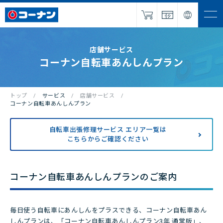
ナビを
開く
IR・企業情報
店舗サービス
コーナン自転車あんしんプラン
サービス
採用情報
トップ
サービス
店舗サービス
コーナン自転車あんしんプラン
パートナー
募集
自転車出張修理サービス エリア一覧は
NEWS
こちらからご確認ください
お問い合わせ
コーナン自転車あんしんプランのご案内
オンラインショップ
毎日使う自転車にあんしんをプラスできる、コーナン自転車あん
しんプランは、「コーナン自転車あんしんプラン3年 通常版」、