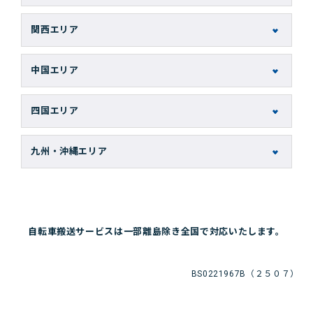
岩手郡雫石町
つくば市
塩谷郡塩谷町
下新川郡朝日町
かほく市
岐阜県
静岡県
恵庭市
気仙郡住田町
ひたちなか市
塩谷郡高根沢町
下新川郡入善町
羽咋郡志賀町
関西エリア
厚岸郡厚岸町
宮古市
稲敷郡阿見町
下都賀郡壬生町
滑川市
羽咋郡宝達志水町
安八郡安八町
伊東市
滋賀県
京都府
江別市
盛岡市
稲敷郡河内町
下都賀郡野木町
魚津市
羽咋市
安八郡神戸町
伊豆の国市
中国エリア
札幌市厚別区
大船渡市
稲敷郡美浦村
下野市
高岡市
加賀市
安八郡輪之内町
伊豆市
愛知郡愛荘町
綾部市
札幌市手稲区
鳥取県
島根県
滝沢市
稲敷市
河内郡上三川町
黒部市
河北郡津幡町
羽島郡笠松町
下田市
蒲生郡日野町
宇治市
四国エリア
札幌市清田区
二戸郡一戸町
猿島郡境町
佐野市
射水市
河北郡内灘町
羽島郡岐南町
賀茂郡河津町
蒲生郡竜王町
乙訓郡大山崎町
岩美郡岩美町
安来市
札幌市西区
二戸市
徳島県
香川県
猿島郡五霞町
鹿沼市
小矢部市
金沢市
羽島市
賀茂郡松崎町
近江八幡市
亀岡市
境港市
雲南市
札幌市中央区
九州・沖縄エリア
八幡平市
下妻市
小山市
中新川郡舟橋村
鹿島郡中能登町
下呂市
賀茂郡西伊豆町
栗東市
久世郡久御山町
西伯郡大山町
出雲市
札幌市東区
阿南市
さぬき市
陸前高田市
笠間市
真岡市
福岡県
佐賀県
中新川郡上市町
七尾市
加茂郡坂祝町
賀茂郡東伊豆町
犬上郡甲良町
京田辺市
西伯郡南部町
松江市
札幌市南区
阿波市
綾歌郡綾川町
久慈郡大子町
足利市
中新川郡立山町
小松市
加茂郡七宗町
賀茂郡南伊豆町
宮城県
秋田県
犬上郡多賀町
京都市右京区
西伯郡日吉津村
大田市
札幌市白石区
海部郡海陽町
綾歌郡宇多津町
うきは市
伊万里市
牛久市
大田原市
砺波市
能美郡川北町
加茂郡川辺町
掛川市
犬上郡豊郷町
京都市下京区
西伯郡伯耆町
邑智郡邑南町
札幌市豊平区
海部郡美波町
観音寺市
みやま市
佐賀市
結城郡八千代町
栃木市
自転車搬送サービスは一部離島除き全国で対応いたします。
南砺市
能美市
遠田郡美里町
横手市
加茂郡東白川村
菊川市
湖南市
京都市左京区
倉吉市
札幌市北区
海部郡牟岐町
丸亀市
鞍手郡鞍手町
神埼市
結城市
那須烏山市
氷見市
白山市
遠田郡涌谷町
鹿角郡小坂町
加茂郡白川町
湖西市
甲賀市
京都市山科区
鳥取市
室蘭市
吉野川市
高松市
鞍手郡小竹町
古河市
那須塩原市
富山市
野々市市
塩竈市
鹿角市
加茂郡八百津町
御前崎市
BS0221967B（２５０７）
高島市
京都市上京区
東伯郡琴浦町
斜里郡小清水町
三好郡東みよし町
坂出市
遠賀郡芦屋町
行方市
那須郡那珂川町
牡鹿郡女川町
秋田市
加茂郡富加町
御殿場市
守山市
京都市西京区
東伯郡三朝町
十勝郡浦幌町
福井県
三好市
三豊市
遠賀郡遠賀町
坂東市
那須郡那須町
加美郡加美町
仙北郡美郷町
可児郡御嵩町
三島市