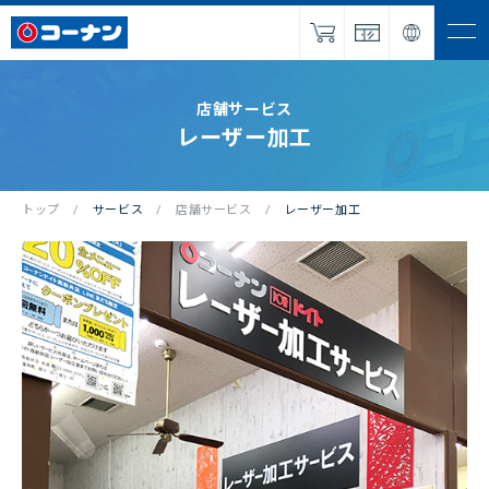
ナビを
開く
IR・企業情報
店舗サービス
レーザー加工
サービス
採用情報
トップ
サービス
店舗サービス
レーザー加工
パートナー
募集
NEWS
お問い合わせ
オンラインショップ