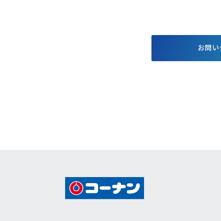
する基本方針
お得で便利なポイント・アプ
格付情報
リ
株価情報
電子公告
お問い
個人投資家
キャンペーン
イベント情報
コーナンTips
コーナン公式マスコットキャラクター
コーナン公