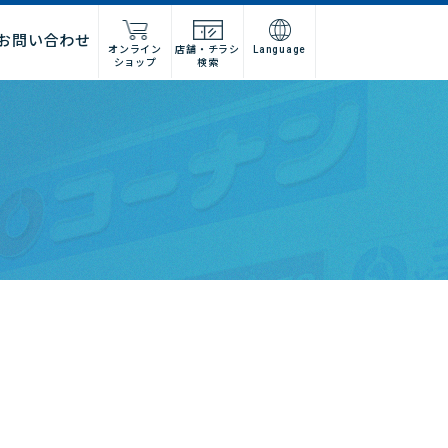
お問い合わせ
オンライン
店舗・チラシ
Language
ショップ
検索
施工店様
店舗什器施工業者様
ーム
紹介
問い合わせフォーム
高卒採用
グループ会社情報
法人営業窓口
集
募集
建デポ
ホームインプルーブメントひろ
せ
ホームセンターみつわ
I’nTホールディングス
コーナンベトナム