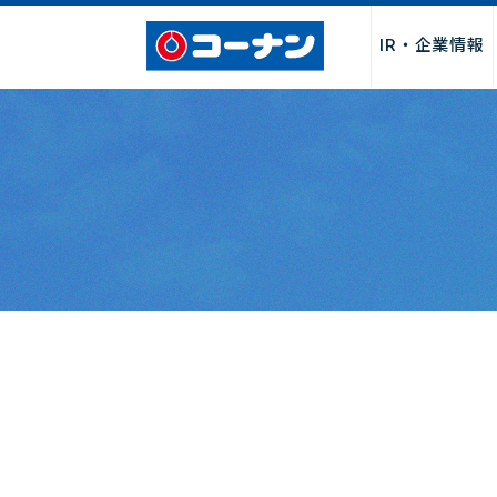
IR・企業情報
企業情報トップ
サービス
採用情報トップ
パートナー募集トップ
お問い合わせトップ
「商品関連」
お取引先様・製造メーカー様
店舗サービス
会社情報
新卒採用
よくあるご質
店舗・チ
店舗
I
募集
社長からのごあいさつ
サービス
決算関連情
経営理念・行動指針
DIY・工作・加工サービス
中期経営計
会社概要・売上げ推移
ペット関連サービス
事業報告書
沿革
施設・設備
月次売上げ
コーポレートガバナンス
カタログ
株主総会関
カスタマーハラスメントに対
QR決済・スマホ決済
株主優待制