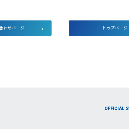
サプライチェーンにおける公平
公正な取引
マルチステークホルダー方針
メディア等における当社のサス
テナビリティ活動のご紹介
合わせページ
トップページ
向け説明会
Pet Plaza
自主回収のお知らせ
人的資本経営
式SNS
OFFICIAL 