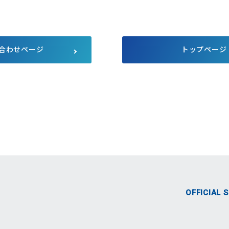
サプライチェーンにおける公平
公正な取引
マルチステークホルダー方針
メディア等における当社のサス
テナビリティ活動のご紹介
合わせページ
トップページ
向け説明会
Pet Plaza
自主回収のお知らせ
人的資本経営
式SNS
OFFICIAL 