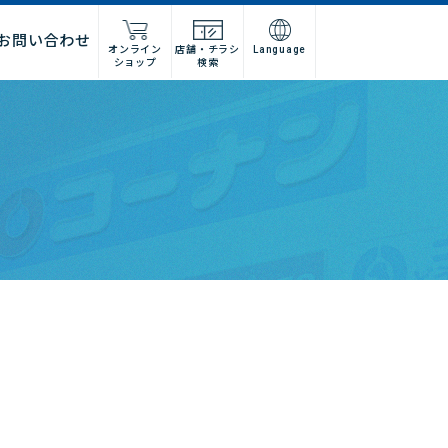
お問い合わせ
オンライン
店舗・チラシ
Language
ショップ
検索
施工店様
店舗什器施工業者様
ーム
紹介
問い合わせフォーム
高卒採用
グループ会社情報
法人営業窓口
集
募集
建デポ
ホームインプルーブメントひろ
せ
ホームセンターみつわ
I’nTホールディングス
コーナンベトナム