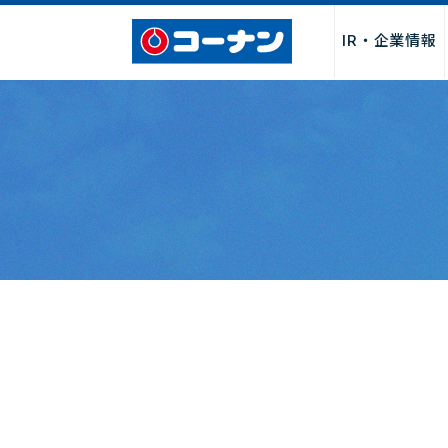
IR・企業情報
企業情報トップ
サービス
採用情報トップ
パートナー募集トップ
お問い合わせトップ
「商品関連」
お取引先様・製造メーカー様
店舗サービス
会社情報
新卒採用
よくあるご質
店舗・チ
店舗
I
募集
社長からのごあいさつ
サービス
決算関連情
経営理念・行動指針
DIY・工作・加工サービス
中期経営計
会社概要・売上げ推移
ペット関連サービス
事業報告書
沿革
施設・設備
月次売上げ
コーポレートガバナンス
カタログ
株主総会関
カスタマーハラスメントに対
QR決済・スマホ決済
株主優待制