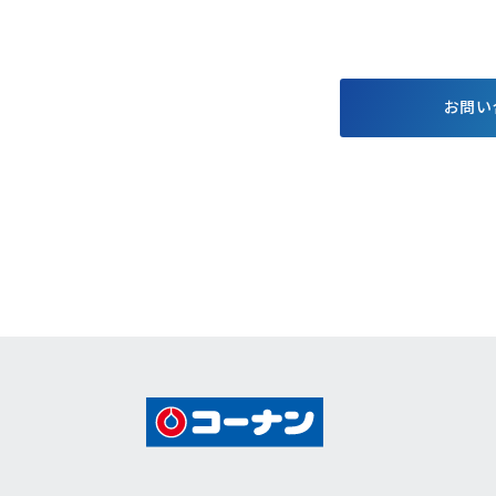
する基本方針
お得で便利なポイント・アプ
格付情報
リ
株価情報
電子公告
お問い
個人投資家
キャンペーン
イベント情報
コーナンTips
コーナン公式マスコットキャラクター
コーナン公