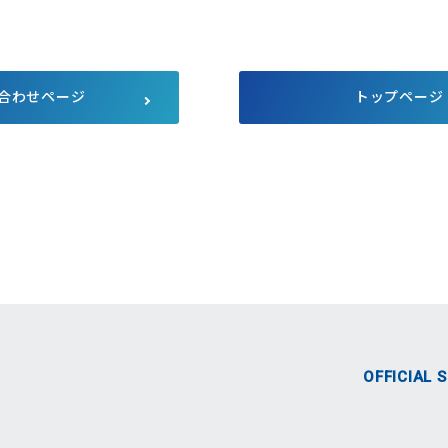
サプライチェーンにおける公平
公正な取引
マルチステークホルダー方針
メディア等における当社のサス
テナビリティ活動のご紹介
合わせページ
トップページ
向け説明会
Pet Plaza
自主回収のお知らせ
人的資本経営
式SNS
OFFICIAL 