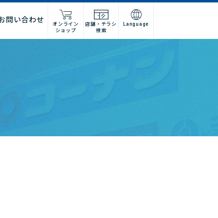
お問い合わせ
オンライン
店舗・チラシ
Language
ショップ
検索
施工店様
店舗什器施工業者様
ーム
紹介
問い合わせフォーム
高卒採用
グループ会社情報
法人営業窓口
集
募集
建デポ
ホームインプルーブメントひろ
せ
ホームセンターみつわ
I’nTホールディングス
コーナンベトナム