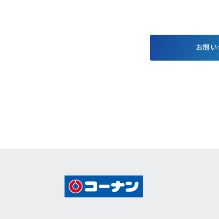
する基本方針
お得で便利なポイント・アプ
格付情報
リ
株価情報
電子公告
お問い
個人投資家
キャンペーン
イベント情報
コーナンTips
コーナン公式マスコットキャラクター
コーナン公