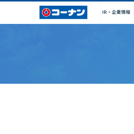
IR・企業情報
企業情報トップ
サービス
採用情報トップ
パートナー募集トップ
お問い合わせトップ
「商品関連」
お取引先様・製造メーカー様
店舗サービス
会社情報
新卒採用
よくあるご質
店舗・チ
店舗
I
募集
社長からのごあいさつ
サービス
決算関連情
経営理念・行動指針
DIY・工作・加工サービス
中期経営計
会社概要・売上げ推移
ペット関連サービス
事業報告書
沿革
施設・設備
月次売上げ
コーポレートガバナンス
カタログ
株主総会関
カスタマーハラスメントに対
QR決済・スマホ決済
株主優待制