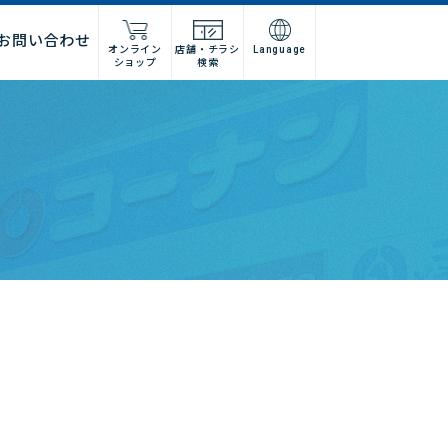
お問い合わせ
オンライン
店舗・チラシ
Language
ショップ
検索
施工店様
店舗什器施工業者様
ーム
紹介
問い合わせフォーム
高卒採用
グループ会社情報
法人営業窓口
集
募集
建デポ
ホームインプルーブメントひろ
せ
ホームセンターみつわ
I’nTホールディングス
コーナンベトナム