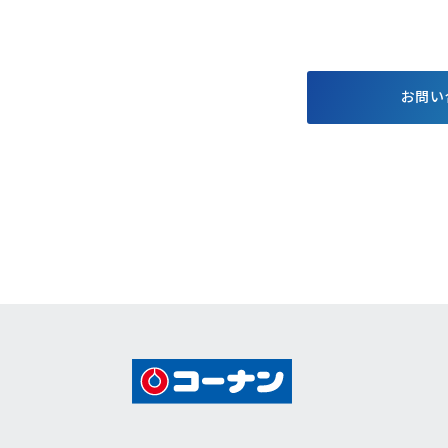
する基本方針
お得で便利なポイント・アプ
格付情報
リ
株価情報
電子公告
お問い
個人投資家
キャンペーン
イベント情報
コーナンTips
コーナン公式マスコットキャラクター
コーナン公