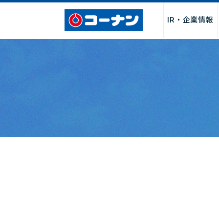
IR・企業情報
企業情報トップ
サービス
採用情報トップ
パートナー募集トップ
お問い合わせトップ
「商品関連」
お取引先様・製造メーカー様
店舗サービス
会社情報
新卒採用
よくあるご質
店舗・チ
店舗
I
募集
社長からのごあいさつ
サービス
決算関連情
経営理念・行動指針
DIY・工作・加工サービス
中期経営計
会社概要・売上げ推移
ペット関連サービス
事業報告書
沿革
施設・設備
月次売上げ
コーポレートガバナンス
カタログ
株主総会関
カスタマーハラスメントに対
QR決済・スマホ決済
株主優待制