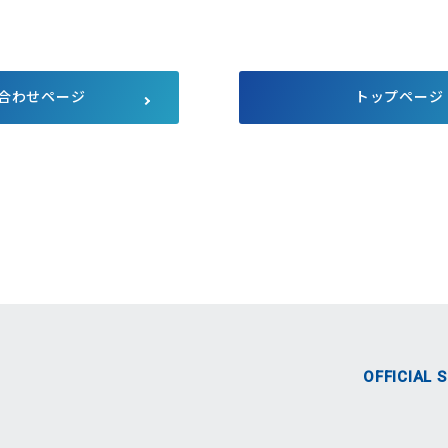
サプライチェーンにおける公平
公正な取引
マルチステークホルダー方針
メディア等における当社のサス
テナビリティ活動のご紹介
合わせページ
トップページ
向け説明会
Pet Plaza
自主回収のお知らせ
人的資本経営
式SNS
OFFICIAL 