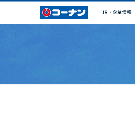
IR・企業情報
企業情報トップ
サービス
採用情報トップ
パートナー募集トップ
お問い合わせトップ
「商品関連」
お取引先様・製造メーカー様
店舗サービス
会社情報
新卒採用
よくあるご質
店舗・チ
店舗
I
募集
社長からのごあいさつ
サービス
決算関連情
経営理念・行動指針
DIY・工作・加工サービス
中期経営計
会社概要・売上げ推移
ペット関連サービス
事業報告書
沿革
施設・設備
月次売上げ
コーポレートガバナンス
カタログ
株主総会関
カスタマーハラスメントに対
QR決済・スマホ決済
株主優待制