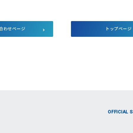
サプライチェーンにおける公平
公正な取引
マルチステークホルダー方針
メディア等における当社のサス
テナビリティ活動のご紹介
合わせページ
トップページ
向け説明会
Pet Plaza
自主回収のお知らせ
人的資本経営
式SNS
OFFICIAL 