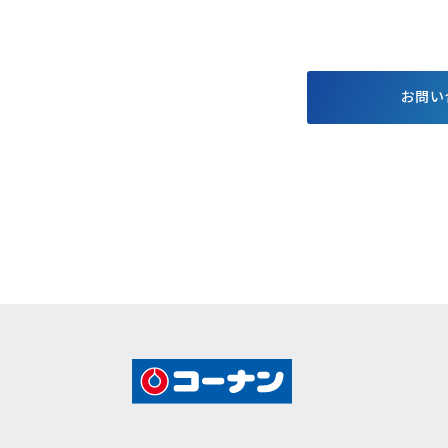
する基本方針
お得で便利なポイント・アプ
格付情報
リ
株価情報
電子公告
お問い
個人投資家
キャンペーン
イベント情報
コーナンTips
コーナン公式マスコットキャラクター
コーナン公