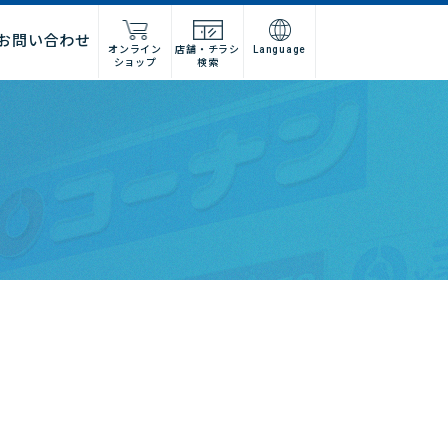
お問い合わせ
オンライン
店舗・チラシ
Language
ショップ
検索
施工店様
店舗什器施工業者様
ーム
紹介
問い合わせフォーム
高卒採用
グループ会社情報
法人営業窓口
集
募集
建デポ
ホームインプルーブメントひろ
せ
ホームセンターみつわ
I’nTホールディングス
コーナンベトナム