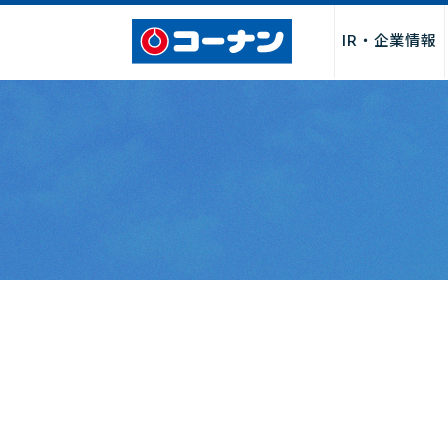
IR・企業情報
企業情報トップ
サービス
採用情報トップ
パートナー募集トップ
お問い合わせトップ
「商品関連」
お取引先様・製造メーカー様
店舗サービス
会社情報
新卒採用
よくあるご質
店舗・チ
店舗
I
募集
社長からのごあいさつ
サービス
決算関連情
経営理念・行動指針
DIY・工作・加工サービス
中期経営計
会社概要・売上げ推移
ペット関連サービス
事業報告書
沿革
施設・設備
月次売上げ
コーポレートガバナンス
カタログ
株主総会関
カスタマーハラスメントに対
QR決済・スマホ決済
株主優待制