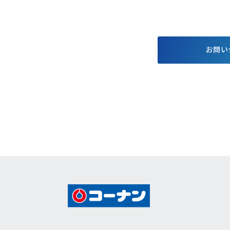
する基本方針
お得で便利なポイント・アプ
格付情報
リ
株価情報
電子公告
お問い
個人投資家
キャンペーン
イベント情報
コーナンTips
コーナン公式マスコットキャラクター
コーナン公