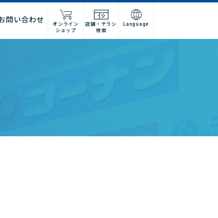
お問い合わせ
オンライン
店舗・チラシ
Language
ショップ
検索
施工店様
店舗什器施工業者様
ーム
紹介
問い合わせフォーム
高卒採用
グループ会社情報
法人営業窓口
集
募集
建デポ
ホームインプルーブメントひろ
せ
ホームセンターみつわ
I’nTホールディングス
コーナンベトナム