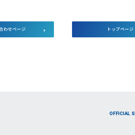
サプライチェーンにおける公平
公正な取引
マルチステークホルダー方針
メディア等における当社のサス
テナビリティ活動のご紹介
合わせページ
トップページ
向け説明会
Pet Plaza
自主回収のお知らせ
人的資本経営
式SNS
OFFICIAL 