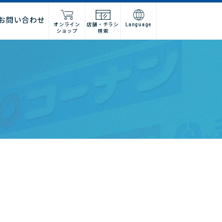
お問い合わせ
オンライン
店舗・チラシ
Language
ショップ
検索
施工店様
店舗什器施工業者様
ーム
紹介
問い合わせフォーム
高卒採用
グループ会社情報
法人営業窓口
集
募集
建デポ
ホームインプルーブメントひろ
せ
ホームセンターみつわ
I’nTホールディングス
コーナンベトナム