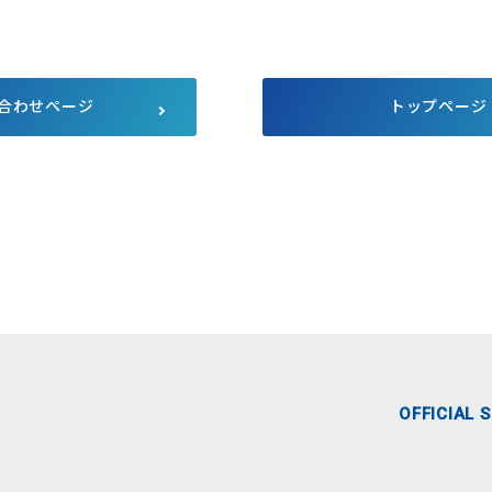
サプライチェーンにおける公平
公正な取引
マルチステークホルダー方針
メディア等における当社のサス
テナビリティ活動のご紹介
合わせページ
トップページ
向け説明会
Pet Plaza
自主回収のお知らせ
人的資本経営
式SNS
OFFICIAL 