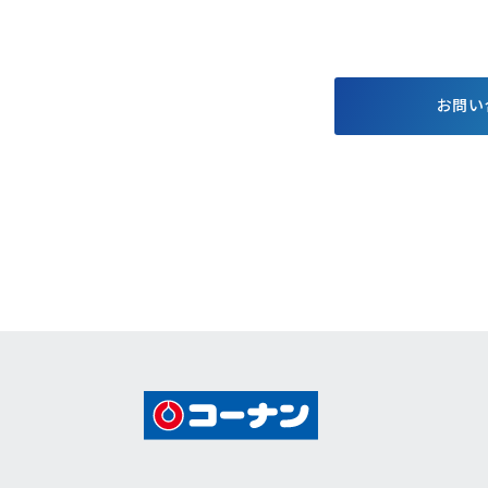
する基本方針
お得で便利なポイント・アプ
格付情報
リ
株価情報
電子公告
お問い
個人投資家
キャンペーン
イベント情報
コーナンTips
コーナン公式マスコットキャラクター
コーナン公