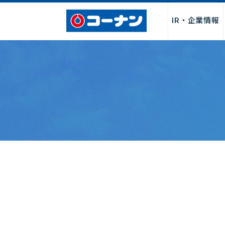
IR・企業情報
企業情報トップ
サービス
採用情報トップ
パートナー募集トップ
お問い合わせトップ
「商品関連」
お取引先様・製造メーカー様
店舗サービス
会社情報
新卒採用
よくあるご質
店舗・チ
店舗
I
募集
社長からのごあいさつ
サービス
決算関連情
経営理念・行動指針
DIY・工作・加工サービス
中期経営計
会社概要・売上げ推移
ペット関連サービス
事業報告書
沿革
施設・設備
月次売上げ
コーポレートガバナンス
カタログ
株主総会関
カスタマーハラスメントに対
QR決済・スマホ決済
株主優待制