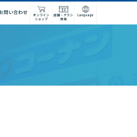
お問い合わせ
オンライン
店舗・チラシ
Language
ショップ
検索
施工店様
店舗什器施工業者様
ーム
紹介
問い合わせフォーム
高卒採用
グループ会社情報
法人営業窓口
集
募集
建デポ
ホームインプルーブメントひろ
せ
ホームセンターみつわ
I’nTホールディングス
コーナンベトナム