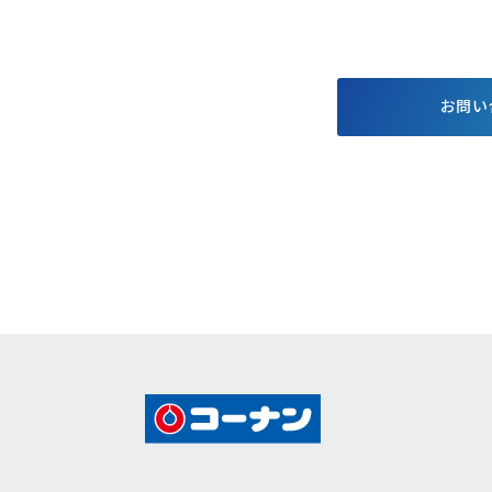
する基本方針
お得で便利なポイント・アプ
格付情報
リ
株価情報
電子公告
お問い
個人投資家
キャンペーン
イベント情報
コーナンTips
コーナン公式マスコットキャラクター
コーナン公