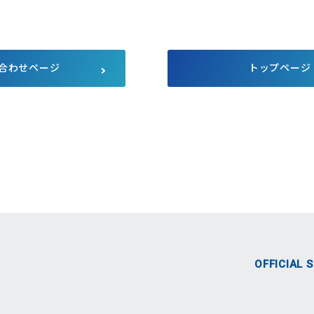
サプライチェーンにおける公平
公正な取引
マルチステークホルダー方針
メディア等における当社のサス
テナビリティ活動のご紹介
合わせページ
トップページ
向け説明会
Pet Plaza
自主回収のお知らせ
人的資本経営
式SNS
OFFICIAL 