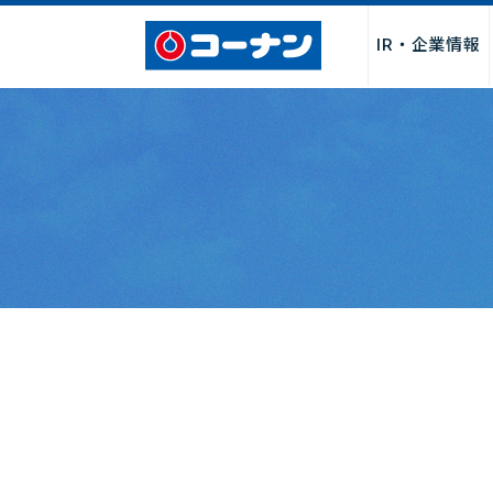
IR・企業情報
企業情報トップ
サービス
採用情報トップ
パートナー募集トップ
お問い合わせトップ
「商品関連」
お取引先様・製造メーカー様
店舗サービス
会社情報
新卒採用
よくあるご質
店舗・チ
店舗
I
募集
社長からのごあいさつ
サービス
決算関連情
経営理念・行動指針
DIY・工作・加工サービス
中期経営計
会社概要・売上げ推移
ペット関連サービス
事業報告書
沿革
施設・設備
月次売上げ
コーポレートガバナンス
カタログ
株主総会関
カスタマーハラスメントに対
QR決済・スマホ決済
株主優待制