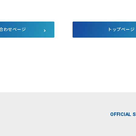
サプライチェーンにおける公平
公正な取引
マルチステークホルダー方針
メディア等における当社のサス
テナビリティ活動のご紹介
合わせページ
トップページ
向け説明会
Pet Plaza
自主回収のお知らせ
人的資本経営
式SNS
OFFICIAL 