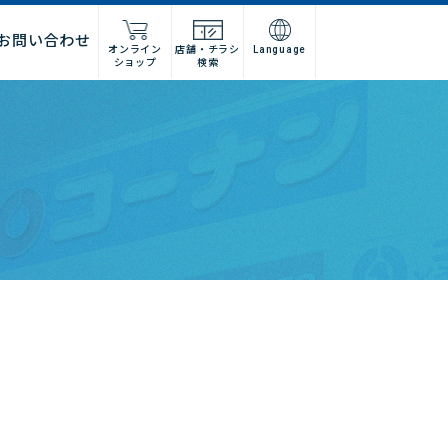
お問い合わせ
オンライン
店舗・チラシ
Language
ショップ
検索
施工店様
店舗什器施工業者様
ーム
紹介
問い合わせフォーム
高卒採用
グループ会社情報
法人営業窓口
集
募集
建デポ
ホームインプルーブメントひろ
せ
ホームセンターみつわ
I’nTホールディングス
コーナンベトナム