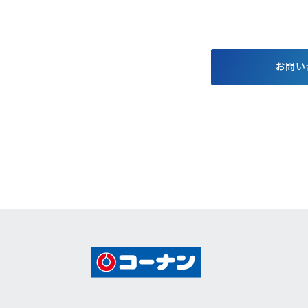
する基本方針
お得で便利なポイント・アプ
格付情報
リ
株価情報
電子公告
お問い
個人投資家
キャンペーン
イベント情報
コーナンTips
コーナン公式マスコットキャラクター
コーナン公