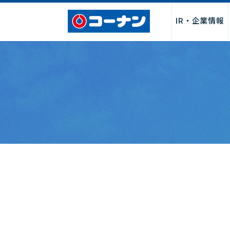
IR・企業情報
企業情報トップ
サービス
採用情報トップ
パートナー募集トップ
お問い合わせトップ
「商品関連」
お取引先様・製造メーカー様
店舗サービス
会社情報
新卒採用
よくあるご質
店舗・チ
店舗
I
募集
社長からのごあいさつ
サービス
決算関連情
経営理念・行動指針
DIY・工作・加工サービス
中期経営計
会社概要・売上げ推移
ペット関連サービス
事業報告書
沿革
施設・設備
月次売上げ
コーポレートガバナンス
カタログ
株主総会関
カスタマーハラスメントに対
QR決済・スマホ決済
株主優待制