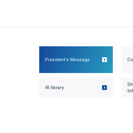
President’s Message
Co
Sh
IR library
In