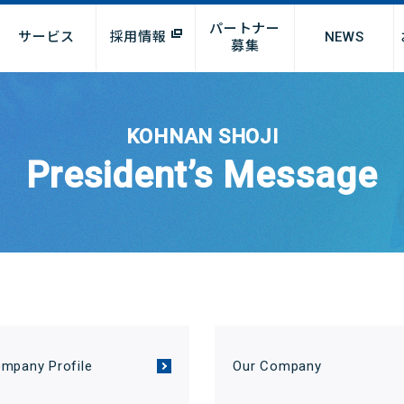
パートナー
サービス
採用情報
NEWS
募集
KOHNAN SHOJI
President’s Message
パート・アルバイト
リフォーム
問
ラシ検索
物件募集
R情報
キャリア採用
オンラインショップ
テナント企業様募集
サステナビリティ
リフォ
業態
お
学生アルバイト求人
募
報
マテリアリティ（重要課題）
オンラインショップ
画
環境に配慮した事業の推進
地域社会への貢献
動向
健康経営宣言
mpany Profile
Our Company
働きがいのある職場環境の構
連資料
築とダイバーシティの推進
度について