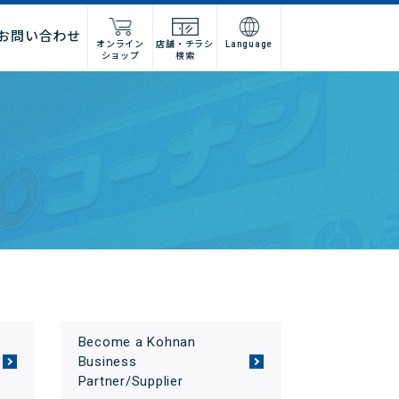
お問い合わせ
オンライン
店舗・チラシ
Language
ショップ
検索
施工店様
店舗什器施工業者様
ーム
紹介
問い合わせフォーム
高卒採用
グループ会社情報
法人営業窓口
集
募集
建デポ
ホームインプルーブメントひろ
せ
ホームセンターみつわ
Become a Kohnan
I’nTホールディングス
Business
Partner/Supplier
コーナンベトナム