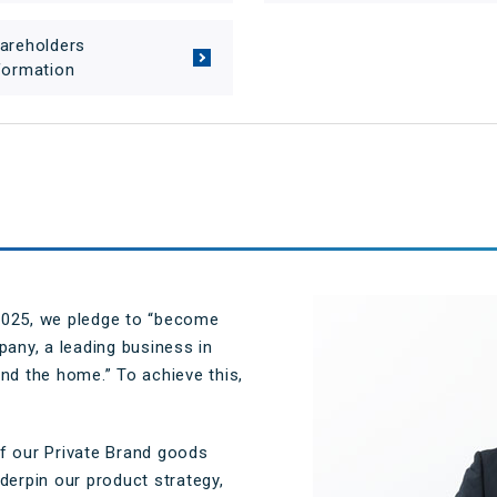
サプライチェーンにおける公平
公正な取引
areholders
マルチステークホルダー方針
formation
メディア等における当社のサス
テナビリティ活動のご紹介
向け説明会
Pet Plaza
自主回収のお知らせ
人的資本経営
式SNS
2025, we pledge to “become
pany, a leading business in
nd the home.” To achieve this,
f our Private Brand goods
derpin our product strategy,