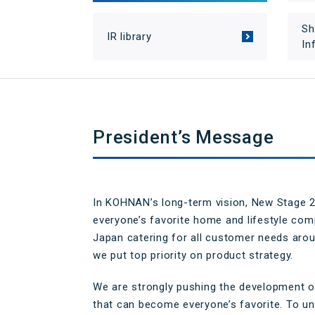
する基本方針
お得で便利なポイント・アプ
格付情報
リ
Sh
株価情報
IR library
In
電子公告
個人投資家
キャンペーン
イベント情報
コーナンTips
コーナン公式マスコットキャラクター
コーナン公
President’s Message
In KOHNAN’s long-term vision, New Stage 
everyone’s favorite home and lifestyle com
Japan catering for all customer needs arou
we put top priority on product strategy.
We are strongly pushing the development o
that can become everyone’s favorite. To un