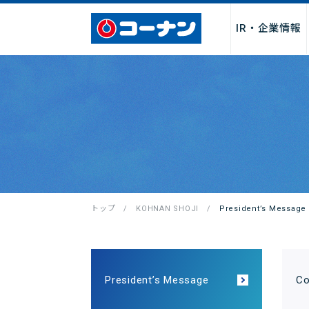
IR・企業情報
企業情報トップ
サービス
採用情報トップ
パートナー募集トップ
お問い合わせトップ
「商品関連」
お取引先様・製造メーカー様
店舗サービス
会社情報
新卒採用
よくあるご質
店舗・チ
店舗
I
募集
トップ
KOHNAN SHOJI
President’s Message
社長からのごあいさつ
サービス
決算関連情
経営理念・行動指針
DIY・工作・加工サービス
中期経営計
会社概要・売上げ推移
ペット関連サービス
事業報告書
沿革
施設・設備
月次売上げ
President’s Message
Co
コーポレートガバナンス
カタログ
株主総会関
カスタマーハラスメントに対
QR決済・スマホ決済
株主優待制