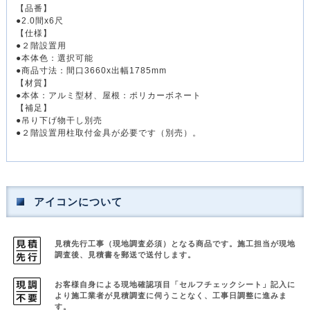
【品番】
●2.0間x6尺
【仕様】
●２階設置用
●本体色：選択可能
●商品寸法：間口3660x出幅1785mm
【材質】
●本体：アルミ型材、屋根：ポリカーボネート
【補足】
●吊り下げ物干し別売
●２階設置用柱取付金具が必要です（別売）。
アイコンについて
見積先行工事（現地調査必須）となる商品です。
施工担当が現地
調査後、見積書を郵送で送付します。
お客様自身による現地確認項目「セルフチェックシート」記入に
より
施工業者が見積調査に伺うことなく、工事日調整に進みま
す。