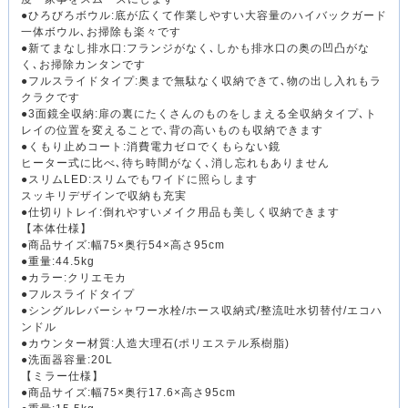
●ひろびろボウル:底が広くて作業しやすい大容量のハイバックガード
一体ボウル､お掃除も楽々です
●新てまなし排水口:フランジがなく､しかも排水口の奥の凹凸がな
く､お掃除カンタンです
●フルスライドタイプ:奥まで無駄なく収納できて､物の出し入れもラ
クラクです
●3面鏡全収納:扉の裏にたくさんのものをしまえる全収納タイプ､ト
レイの位置を変えることで､背の高いものも収納できます
●くもり止めコート:消費電力ゼロでくもらない鏡
ヒーター式に比べ､待ち時間がなく､消し忘れもありません
●スリムLED:スリムでもワイドに照らします
スッキリデザインで収納も充実
●仕切りトレイ:倒れやすいメイク用品も美しく収納できます
【本体仕様】
●商品サイズ:幅75×奥行54×高さ95cm
●重量:44.5kg
●カラー:クリエモカ
●フルスライドタイプ
●シングルレバーシャワー水栓/ホース収納式/整流吐水切替付/エコハ
ンドル
●カウンター材質:人造大理石(ポリエステル系樹脂)
●洗面器容量:20L
【ミラー仕様】
●商品サイズ:幅75×奥行17.6×高さ95cm