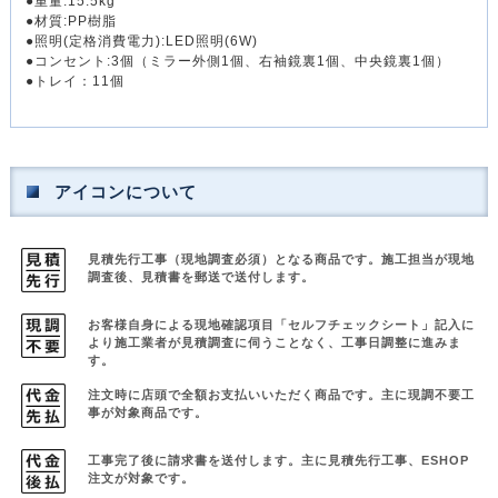
●重量:15.5kg
●材質:PP樹脂
●照明(定格消費電力):LED照明(6W)
●コンセント:3個（ミラー外側1個、右袖鏡裏1個、中央鏡裏1個）
●トレイ：11個
アイコンについて
見積先行工事（現地調査必須）となる商品です。
施工担当が現地
調査後、見積書を郵送で送付します。
お客様自身による現地確認項目「セルフチェックシート」記入に
より
施工業者が見積調査に伺うことなく、工事日調整に進みま
す。
注文時に店頭で全額お支払いいただく商品です。
主に現調不要工
事が対象商品です。
工事完了後に請求書を送付します。主に見積先行工事、ESHOP
注文が対象です。