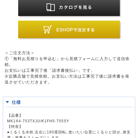
＜ご注文方法＞
①「無料お見積りを申込む」から見積フォームに入力して送信依
頼。
お支払いは工事完了後「請求書後払い」です。
②近隣店舗で見積依頼。お支払い方法は工事完了後に請求書を発
送させていただきます。
仕様
【品番】
MK1X4-753TXJU/K1FH5-755SY
【特長】
●くるくる水栓:左右に180度回転､使いたい位置にくるりと回せ､身支
度・家事をスムーズにします