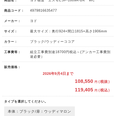
商品名：
ヨド物置 エスモESF-1809A-BK WC
商品コード：
4979816635477
メーカー：
ヨド
サイズ：
最大サイズ：奥行924×間口1815×高さ1906mm
カラー：
ブラック/ウッディーココア
工事費等：
組立工事費別途18700円税込～(アンカー工事費別
途必要）
販売価格：
2026年9月4日まで
108,550
（税抜）
円
119,405
（税込）
円
タイプを選択してください。
本体：ブラック/扉：ウッディマロン