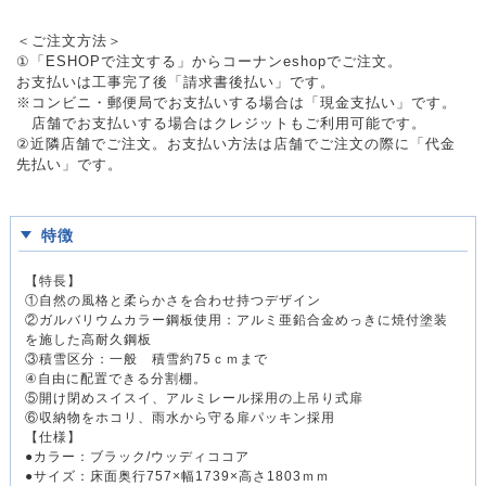
＜ご注文方法＞
①「ESHOPで注文する」からコーナンeshopでご注文。
お支払いは工事完了後「請求書後払い」です。
※コンビニ・郵便局でお支払いする場合は「現金支払い」です。
店舗でお支払いする場合はクレジットもご利用可能です。
②近隣店舗でご注文。お支払い方法は店舗でご注文の際に「代金
先払い」です。
特徴
【特長】
①自然の風格と柔らかさを合わせ持つデザイン
②ガルバリウムカラー鋼板使用：アルミ亜鉛合金めっきに焼付塗装
を施した高耐久鋼板
③積雪区分：一般 積雪約75ｃｍまで
④自由に配置できる分割棚。
⑤開け閉めスイスイ、アルミレール採用の上吊り式扉
⑥収納物をホコリ、雨水から守る扉パッキン採用
【仕様】
●カラー：ブラック/ウッディココア
●サイズ：床面奥行757×幅1739×高さ1803ｍｍ