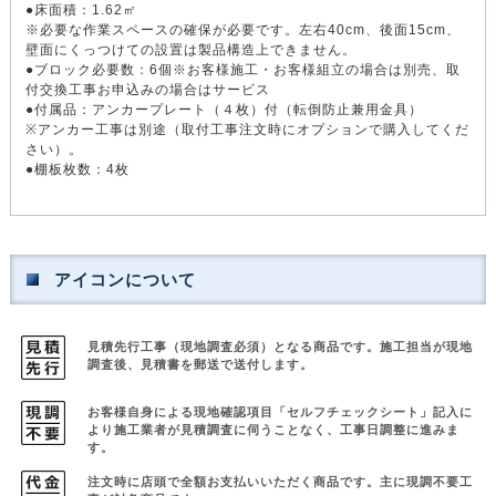
●床面積：1.62㎡
※必要な作業スペースの確保が必要です。左右40cm、後面15cm、
壁面にくっつけての設置は製品構造上できません。
●ブロック必要数：6個※お客様施工・お客様組立の場合は別売、取
付交換工事お申込みの場合はサービス
●付属品：アンカープレート（４枚）付（転倒防止兼用金具）
※アンカー工事は別途（取付工事注文時にオプションで購入してくだ
さい）。
●棚板枚数：4枚
アイコンについて
見積先行工事（現地調査必須）となる商品です。
施工担当が現地
調査後、見積書を郵送で送付します。
お客様自身による現地確認項目「セルフチェックシート」記入に
より
施工業者が見積調査に伺うことなく、工事日調整に進みま
す。
注文時に店頭で全額お支払いいただく商品です。
主に現調不要工