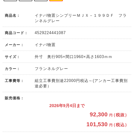
商品名：
イナバ物置シンプリーＭＪＸ－１９９ＤＦ フラ
ンネルグレー
商品コード：
4529224441087
メーカー：
イナバ物置
サイズ：
外寸 奥行905×間口1960×高さ1603ｍｍ
カラー：
フランネルグレー
工事費等：
組立工事費別途22000円税込～(アンカー工事費別
途必要）
販売価格：
2026年9月4日まで
92,300
（税抜）
円
101,530
（税込）
円