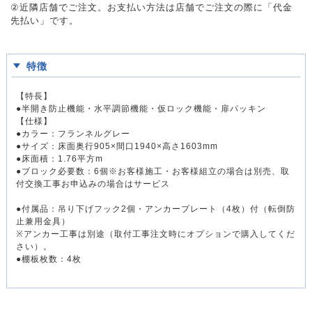
②近隣店舗でご注文。お支払い方法は店舗でご注文の際に「代金
先払い」です。
特徴
【特長】
●半開き防止機能・水平調節機能・仮ロック機能・扉パッキン
【仕様】
●カラー：フランネルグレー
●サイズ：床面奥行905×間口1940×高さ1603mm
●床面積：1.76平方m
●ブロック必要数：6個※お客様施工・お客様組立の場合は別売、取
付交換工事お申込みの場合はサービス
●付属品：吊り下げフック2個・アンカープレート（4枚）付（転倒防
止兼用金具）
※アンカー工事は別途（取付工事注文時にオプションで購入してくだ
さい）。
●棚板枚数：4枚