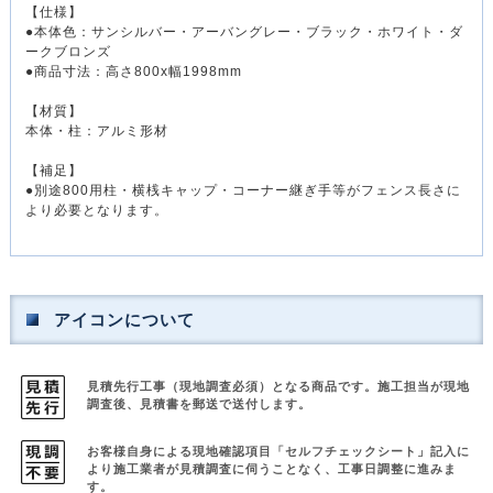
【仕様】
●本体色：サンシルバー・アーバングレー・ブラック・ホワイト・ダ
ークブロンズ
●商品寸法：高さ800x幅1998mm
【材質】
本体・柱：アルミ形材
【補足】
●別途800用柱・横桟キャップ・コーナー継ぎ手等がフェンス長さに
より必要となります。
アイコンについて
見積先行工事（現地調査必須）となる商品です。
施工担当が現地
調査後、見積書を郵送で送付します。
お客様自身による現地確認項目「セルフチェックシート」記入に
より
施工業者が見積調査に伺うことなく、工事日調整に進みま
す。