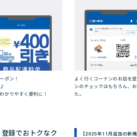
ーポン！
よく行くコーナンのお店を登
♪
シのチェックはもちろん、
わかりやすく便利に！
た。
）登録でおトクなク
【2025年11月追加の新