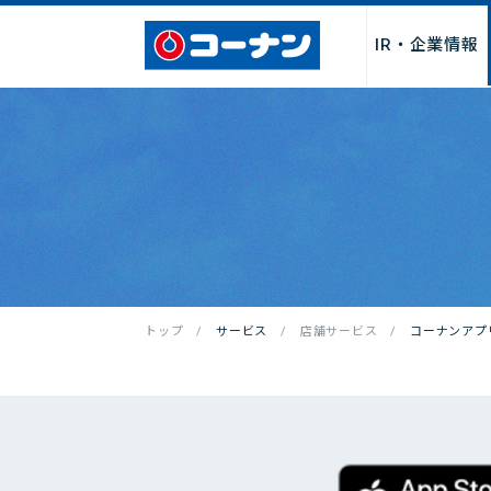
IR・企業情報
企業情報トップ
サービス
採用情報トップ
パートナー募集トップ
お問い合わせトップ
「商品関連」
お取引先様・製造メーカー様
店舗サービス
会社情報
新卒採用
よくあるご質
店舗・チ
店舗
I
募集
トップ
サービス
店舗サービス
コーナンアプ
社長からのごあいさつ
サービス
決算関連情
経営理念・行動指針
DIY・工作・加工サービス
中期経営計
会社概要・売上げ推移
ペット関連サービス
事業報告書
沿革
施設・設備
月次売上げ
コーポレートガバナンス
カタログ
株主総会関
カスタマーハラスメントに対
QR決済・スマホ決済
株主優待制