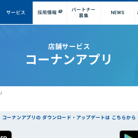
パートナー
サービス
採用情報
NEWS
募集
店舗サービス
コーナンアプリ
パート・アルバイト
リフォーム
問
ラシ検索
物件募集
R情報
キャリア採用
オンラインショップ
テナント企業様募集
サステナビリティ
リフォ
業態
お
学生アルバイト求人
募
リ
報
マテリアリティ（重要課題）
オンラインショップ
画
環境に配慮した事業の推進
地域社会への貢献
コーナンアプリの
ダウンロード・アップデートは
こちらから
動向
健康経営宣言
働きがいのある職場環境の構
連資料
築とダイバーシティの推進
度について