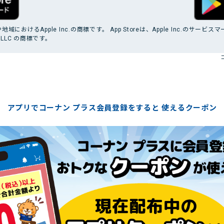
サプライチェーンにおける公平
公正な取引
マルチステークホルダー方針
におけるApple Inc.の商標です。 App Storeは、Apple Inc.のサービス
メディア等における当社のサス
le LLC の商標です。
テナビリティ活動のご紹介
向け説明会
Pet Plaza
自主回収のお知らせ
人的資本経営
式SNS
アプリでコーナン プラス会員登録をすると
使えるクーポン