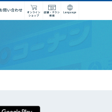
お問い合わせ
オンライン
店舗・チラシ
Language
ショップ
検索
施工店様
店舗什器施工業者様
ーム
紹介
問い合わせフォーム
高卒採用
グループ会社情報
法人営業窓口
集
募集
建デポ
ホームインプルーブメントひろ
せ
ホームセンターみつわ
I’nTホールディングス
コーナンベトナム