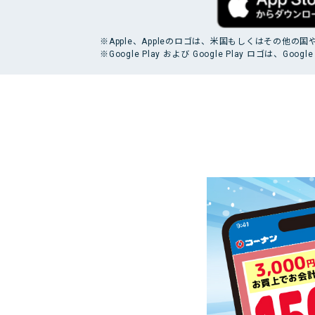
する基本方針
お得で便利なポイント・アプ
格付情報
リ
株価情報
※Apple、Appleのロゴは、米国もしくはその他の国や地域
電子公告
※Google Play および Google Play ロゴは、Goog
個人投資家
キャンペーン
イベント情報
コーナンTips
コーナン公式マスコットキャラクター
コーナン公