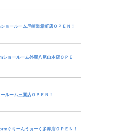
stomショールーム尼崎道意町店ＯＰＥＮ！
ustomショールーム外環八尾山本店ＯＰＥ
tomショールーム三鷹店ＯＰＥＮ！
tomReformぐりーんうぉーく多摩店ＯＰＥＮ！