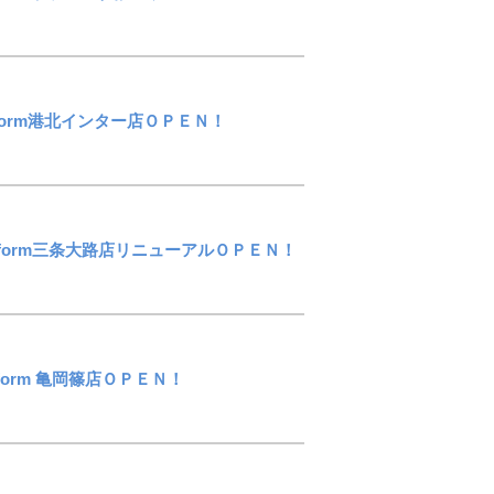
omReform港北インター店ＯＰＥＮ！
tomReform三条大路店リニューアルＯＰＥＮ！
omReform 亀岡篠店ＯＰＥＮ！