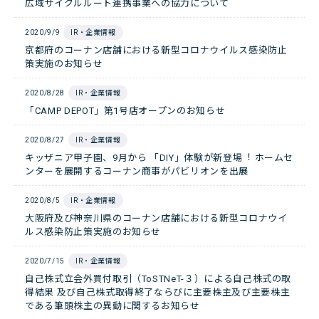
広域サイクルルート連携事業への協力について
2020/9/9
IR・企業情報
京都府のコーナン店舗における新型コロナウイルス感染防止
策実施のお知らせ
2020/8/28
IR・企業情報
「CAMP DEPOT」第1号店オープンのお知らせ
2020/8/27
IR・企業情報
キッザニア甲⼦園、9⽉から 「DIY」体験が新登場︕ ホームセ
ンターを展開するコーナン商事がパビリオンを出展
2020/8/5
IR・企業情報
大阪府及び神奈川県のコーナン店舗における新型コロナウイ
ルス感染防止策実施のお知らせ
2020/7/15
IR・企業情報
自己株式立会外買付取引（ToSTNeT-３）による自己株式の取
得結果 及び自己株式取得終了ならびに主要株主及び主要株主
である筆頭株主の異動に関するお知らせ