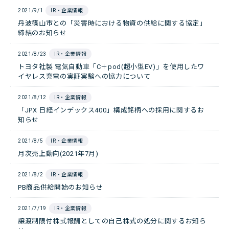
2021/9/1
IR・企業情報
丹波篠山市との「災害時における物資の供給に関する協定」
締結のお知らせ
2021/8/23
IR・企業情報
トヨタ社製 電気自動車「C＋pod(超小型EV)」を使用したワ
イヤレス充電の実証実験への協力について
2021/8/12
IR・企業情報
「JPX 日経インデックス400」構成銘柄への採用に関するお
知らせ
2021/8/5
IR・企業情報
月次売上動向(2021年7月)
2021/8/2
IR・企業情報
PB商品供給開始のお知らせ
2021/7/19
IR・企業情報
譲渡制限付株式報酬としての自己株式の処分に関するお知ら