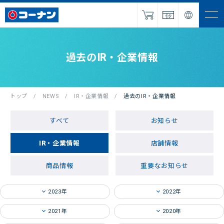
ナビを
開く
IR・企業情報
過去のIR・企業情報
サービス
採用情報
トップ
NEWS
IR・企業情報
過去の
IR・企業情報
パートナー
募集
すべて
お知らせ
NEWS
IR・企業情報
店舗情報
お問い合わせ
商品情報
重要なお知らせ
2023年
2022年
オンラインショップ
2021年
2020年